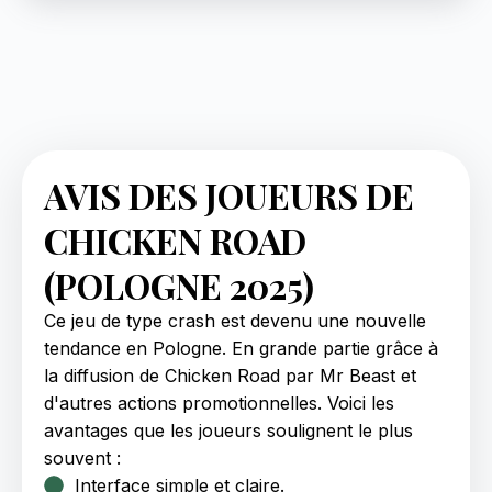
AVIS DES JOUEURS DE
CHICKEN ROAD
(POLOGNE 2025)
Ce jeu de type crash est devenu une nouvelle
tendance en Pologne. En grande partie grâce à
la diffusion de Chicken Road par Mr Beast et
d'autres actions promotionnelles. Voici les
avantages que les joueurs soulignent le plus
souvent :
Interface simple et claire.