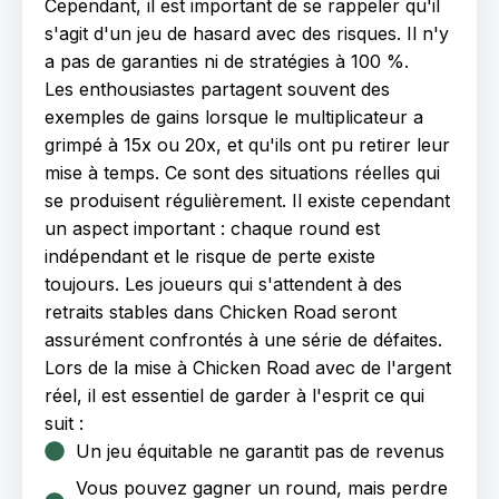
Cependant, il est important de se rappeler qu'il
s'agit d'un jeu de hasard avec des risques. Il n'y
a pas de garanties ni de stratégies à 100 %.
Les enthousiastes partagent souvent des
exemples de gains lorsque le multiplicateur a
grimpé à 15x ou 20x, et qu'ils ont pu retirer leur
mise à temps. Ce sont des situations réelles qui
se produisent régulièrement. Il existe cependant
un aspect important : chaque round est
indépendant et le risque de perte existe
toujours. Les joueurs qui s'attendent à des
retraits stables dans Chicken Road seront
assurément confrontés à une série de défaites.
Lors de la mise à Chicken Road avec de l'argent
réel, il est essentiel de garder à l'esprit ce qui
suit :
Un jeu équitable ne garantit pas de revenus
Vous pouvez gagner un round, mais perdre