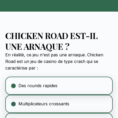
CHICKEN ROAD EST-IL
UNE ARNAQUE ?
En réalité, ce jeu n'est pas une arnaque. Chicken
Road est un jeu de casino de type crash qui se
caractérise par :
Des rounds rapides
Multiplicateurs croissants