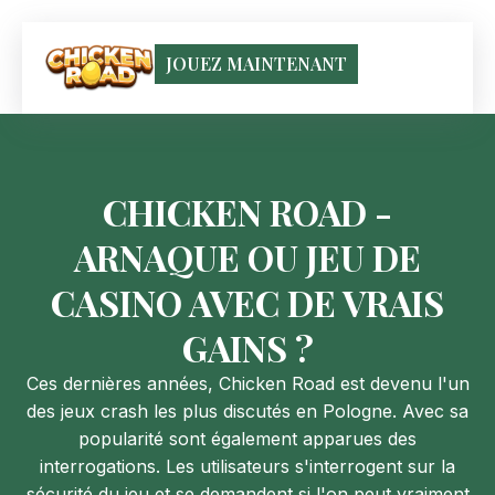
JOUEZ MAINTENANT
CHICKEN ROAD -
ARNAQUE OU JEU DE
CASINO AVEC DE VRAIS
GAINS ?
Ces dernières années, Chicken Road est devenu l'un
des jeux crash les plus discutés en Pologne. Avec sa
popularité sont également apparues des
interrogations. Les utilisateurs s'interrogent sur la
sécurité du jeu et se demandent si l'on peut vraiment