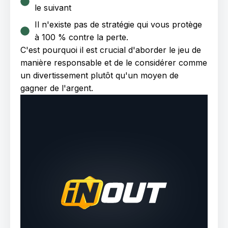
le suivant
Il n'existe pas de stratégie qui vous protège
à 100 % contre la perte.
C'est pourquoi il est crucial d'aborder le jeu de
manière responsable et de le considérer comme
un divertissement plutôt qu'un moyen de
gagner de l'argent.