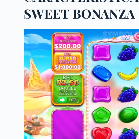
SWEET BONANZA