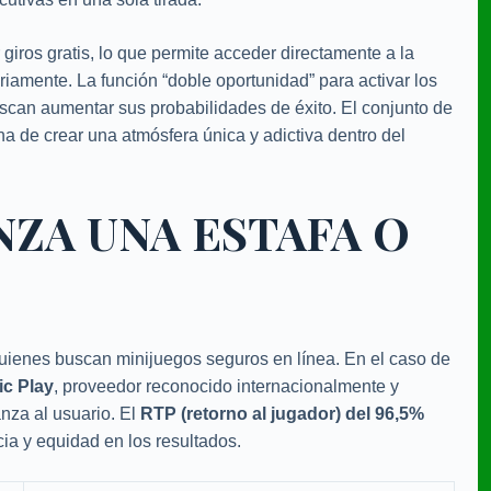
giros gratis, lo que permite acceder directamente a la
riamente. La función “doble oportunidad” para activar los
scan aumentar sus probabilidades de éxito. El conjunto de
a de crear una atmósfera única y adictiva dentro del
NZA UNA ESTAFA O
quienes buscan minijuegos seguros en línea. En el caso de
ic Play
, proveedor reconocido internacionalmente y
anza al usuario. El
RTP (retorno al jugador) del 96,5%
ia y equidad en los resultados.