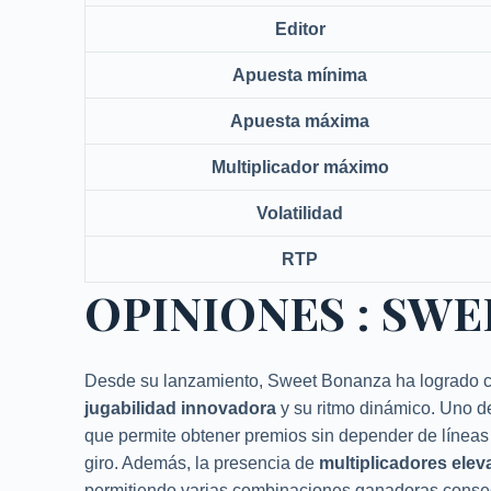
Editor
Apuesta mínima
Apuesta máxima
Multiplicador máximo
Volatilidad
RTP
OPINIONES : SW
Desde su lanzamiento, Sweet Bonanza ha logrado cap
jugabilidad innovadora
y su ritmo dinámico. Uno d
que permite obtener premios sin depender de líneas f
giro. Además, la presencia de
multiplicadores ele
permitiendo varias combinaciones ganadoras consecu