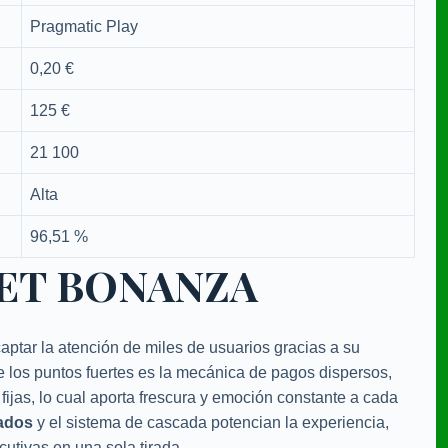
Pragmatic Play
0,20 €
125 €
21 100
Alta
96,51 %
EET BONANZA
tar la atención de miles de usuarios gracias a su
e los puntos fuertes es la mecánica de pagos dispersos,
ijas, lo cual aporta frescura y emoción constante a cada
vados
y el sistema de cascada potencian la experiencia,
tivas en una sola tirada.