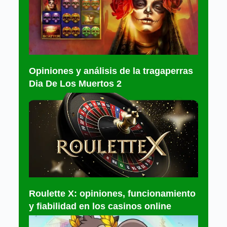
Opiniones y análisis de la tragaperras
Dia De Los Muertos 2
Roulette X: opiniones, funcionamiento
y fiabilidad en los casinos online