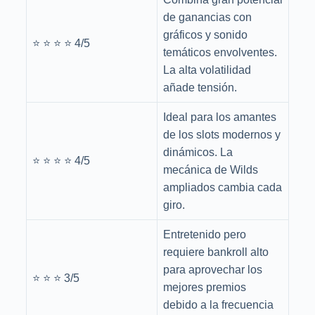
de ganancias con
gráficos y sonido
⭐ ⭐ ⭐ ⭐ 4/5
temáticos envolventes.
La alta volatilidad
añade tensión.
Ideal para los amantes
de los slots modernos y
dinámicos. La
⭐ ⭐ ⭐ ⭐ 4/5
mecánica de Wilds
ampliados cambia cada
giro.
Entretenido pero
requiere bankroll alto
para aprovechar los
⭐ ⭐ ⭐ 3/5
mejores premios
debido a la frecuencia