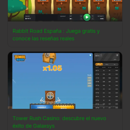
Rabbit Road España : Juega gratis y
conoce las reseñas reales
Tower Rush Casino: descubre el nuevo
éxito de Galaxsys