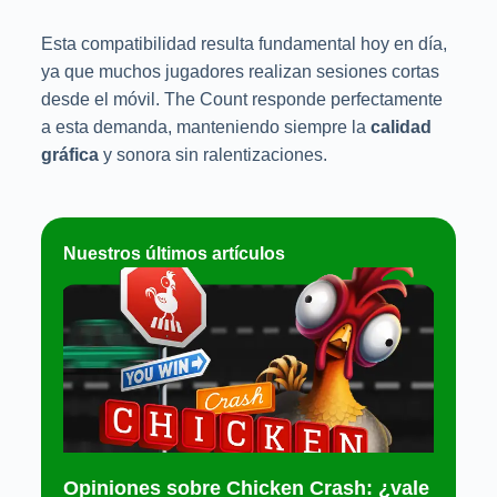
Esta compatibilidad resulta fundamental hoy en día,
ya que muchos jugadores realizan sesiones cortas
desde el móvil. The Count responde perfectamente
a esta demanda, manteniendo siempre la
calidad
gráfica
y sonora sin ralentizaciones.
Nuestros últimos artículos
Opiniones sobre Chicken Crash: ¿vale