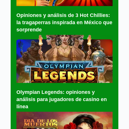
Opiniones y análisis de 3 Hot Chillies:
la tragaperras inspirada en México que
sorprende
Olympian Legends: opiniones y
análisis para jugadores de casino en
línea