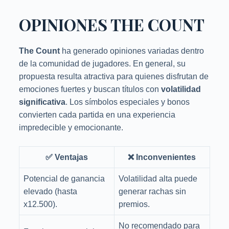
OPINIONES THE COUNT
The Count
ha generado opiniones variadas dentro
de la comunidad de jugadores. En general, su
propuesta resulta atractiva para quienes disfrutan de
emociones fuertes y buscan títulos con
volatilidad
significativa
. Los símbolos especiales y bonos
convierten cada partida en una experiencia
impredecible y emocionante.
✅ Ventajas
❌ Inconvenientes
Potencial de ganancia
Volatilidad alta puede
elevado (hasta
generar rachas sin
x12.500).
premios.
No recomendado para